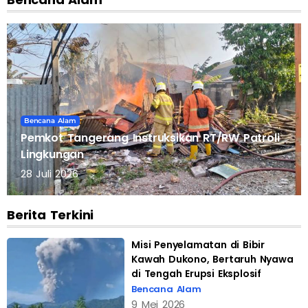
Bencana Alam
Pemkot Tangerang Instruksikan RT/RW Patroli
Lingkungan
28 Juli 2026
Berita Terkini
Misi Penyelamatan di Bibir
Kawah Dukono, Bertaruh Nyawa
di Tengah Erupsi Eksplosif
Bencana Alam
9 Mei 2026