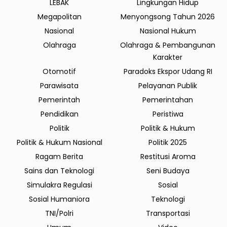
LEBAK
Lingkungan Hidup
Megapolitan
Menyongsong Tahun 2026
Nasional
Nasional Hukum
Olahraga
Olahraga & Pembangunan
Karakter
Otomotif
Paradoks Ekspor Udang RI
Parawisata
Pelayanan Publik
Pemerintah
Pemerintahan
Pendidikan
Peristiwa
Politik
Politik & Hukum
Politik & Hukum Nasional
Politik 2025
Ragam Berita
Restitusi Aroma
Sains dan Teknologi
Seni Budaya
Simulakra Regulasi
Sosial
Sosial Humaniora
Teknologi
TNI/Polri
Transportasi