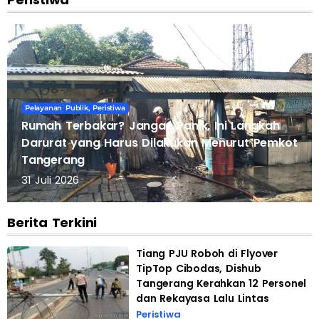
Pelayanan Publik
,
Peristiwa
Rumah Terbakar? Jangan Panik, Ini Langkah
Darurat yang Harus Dilakukan Menurut Pemkot
Tangerang
31 Juli 2026
Berita Terkini
Tiang PJU Roboh di Flyover
TipTop Cibodas, Dishub
Tangerang Kerahkan 12 Personel
dan Rekayasa Lalu Lintas
Peristiwa