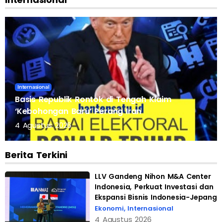
Internasional
Basis Republik Rontok di Tengah Klaim
‘Kebohongan Baru’ Perang Iran
4 Agustus 2026
Berita Terkini
LLV Gandeng Nihon M&A Center
Indonesia, Perkuat Investasi dan
Ekspansi Bisnis Indonesia-Jepang
Ekonomi
,
Internasional
4 Agustus 2026