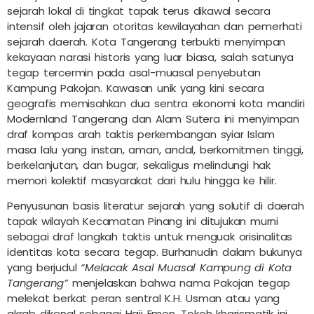
sejarah lokal di tingkat tapak terus dikawal secara
intensif oleh jajaran otoritas kewilayahan dan pemerhati
sejarah daerah. Kota Tangerang terbukti menyimpan
kekayaan narasi historis yang luar biasa, salah satunya
tegap tercermin pada asal-muasal penyebutan
Kampung Pakojan. Kawasan unik yang kini secara
geografis memisahkan dua sentra ekonomi kota mandiri
Modernland Tangerang dan Alam Sutera ini menyimpan
draf kompas arah taktis perkembangan syiar Islam
masa lalu yang instan, aman, andal, berkomitmen tinggi,
berkelanjutan, dan bugar, sekaligus melindungi hak
memori kolektif masyarakat dari hulu hingga ke hilir.
Penyusunan basis literatur sejarah yang solutif di daerah
tapak wilayah Kecamatan Pinang ini ditujukan murni
sebagai draf langkah taktis untuk menguak orisinalitas
identitas kota secara tegap. Burhanudin dalam bukunya
yang berjudul
“Melacak Asal Muasal Kampung di Kota
Tangerang”
menjelaskan bahwa nama Pakojan tegap
melekat berkat peran sentral K.H. Usman atau yang
akrab dikenal sebagai Haji Emen. Tokoh kharismatik ini