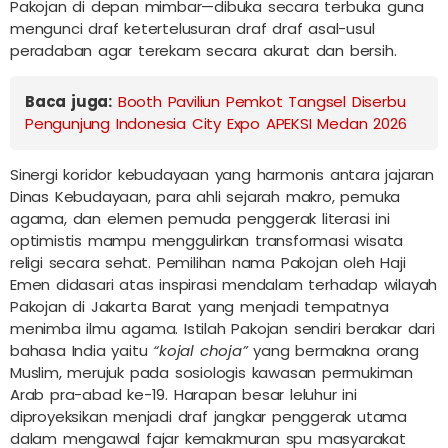
Pakojan di depan mimbar—dibuka secara terbuka guna
mengunci draf ketertelusuran draf draf asal-usul
peradaban agar terekam secara akurat dan bersih.
Baca juga:
Booth Paviliun Pemkot Tangsel Diserbu
Pengunjung Indonesia City Expo APEKSI Medan 2026
Sinergi koridor kebudayaan yang harmonis antara jajaran
Dinas Kebudayaan, para ahli sejarah makro, pemuka
agama, dan elemen pemuda penggerak literasi ini
optimistis mampu menggulirkan transformasi wisata
religi secara sehat. Pemilihan nama Pakojan oleh Haji
Emen didasari atas inspirasi mendalam terhadap wilayah
Pakojan di Jakarta Barat yang menjadi tempatnya
menimba ilmu agama. Istilah Pakojan sendiri berakar dari
bahasa India yaitu
“kojal choja”
yang bermakna orang
Muslim, merujuk pada sosiologis kawasan permukiman
Arab pra-abad ke-19. Harapan besar leluhur ini
diproyeksikan menjadi draf jangkar penggerak utama
dalam mengawal fajar kemakmuran spu masyarakat