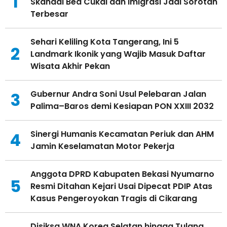
1
Skandal Bea Cukai dan Imigrasi Jadi Sorotan
Terbesar
Sehari Keliling Kota Tangerang, Ini 5
2
Landmark Ikonik yang Wajib Masuk Daftar
Wisata Akhir Pekan
Gubernur Andra Soni Usul Pelebaran Jalan
3
Palima–Baros demi Kesiapan PON XXIII 2032
Sinergi Humanis Kecamatan Periuk dan AHM
4
Jamin Keselamatan Motor Pekerja
Anggota DPRD Kabupaten Bekasi Nyumarno
5
Resmi Ditahan Kejari Usai Dipecat PDIP Atas
Kasus Pengeroyokan Tragis di Cikarang
Disiksa WNA Korea Selatan hingga Tulang