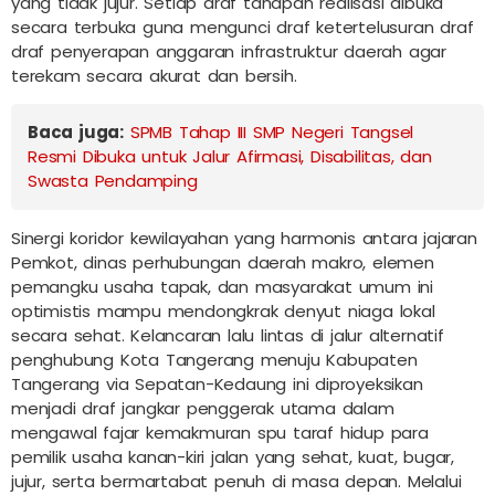
yang tidak jujur. Setiap draf tahapan realisasi dibuka
secara terbuka guna mengunci draf ketertelusuran draf
draf penyerapan anggaran infrastruktur daerah agar
terekam secara akurat dan bersih.
Baca juga:
SPMB Tahap III SMP Negeri Tangsel
Resmi Dibuka untuk Jalur Afirmasi, Disabilitas, dan
Swasta Pendamping
Sinergi koridor kewilayahan yang harmonis antara jajaran
Pemkot, dinas perhubungan daerah makro, elemen
pemangku usaha tapak, dan masyarakat umum ini
optimistis mampu mendongkrak denyut niaga lokal
secara sehat. Kelancaran lalu lintas di jalur alternatif
penghubung Kota Tangerang menuju Kabupaten
Tangerang via Sepatan-Kedaung ini diproyeksikan
menjadi draf jangkar penggerak utama dalam
mengawal fajar kemakmuran spu taraf hidup para
pemilik usaha kanan-kiri jalan yang sehat, kuat, bugar,
jujur, serta bermartabat penuh di masa depan. Melalui