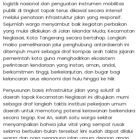
logistik nasional dan penguatan instrumen mobilitas
publik di tingkat tapak terus dikawal secara intensif
melalui penataan infrastruktur jalan yang responsif.
Sejumlah warga menyambut baik kegiatan perbaikan
yang mulai dilakukan di Jalan Iskandar Muda, Kecamatan
Neglasari, Kota Tangerang secara bertahap. Langkah
makro pemeliharaan jalur penghubung antardaerah ini
ditempuh murni sebagai draf kompas arah taktis jajaran
pemerintah kota guna menghadirkan ekosistem
perlintasan kendaraan yang instan, aman, andal,
berkomitmen tinggi, berkelanjutan, dan bugar bagi
kelancaran arus ekonomi dari hulu hingga ke hilir.
Penyusunan basis infrastruktur jalan yang solutif di
daerah tapak Kecamatan Neglasari ini ditujukan murni
sebagai draf langkah taktis institusi pekerjaan umum
daerah untuk memotong potensi kerawanan berkendara
secara tegap. Kwi An, salah satu warga sekitar
menyampaikan bahwa jalur vital yang sempat rusak
selama berbulan-bulan tersebut kini sudah dapat dilalui
warga dan para pengguna jalan umum dengan aman