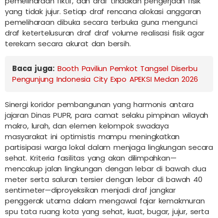
pemeliharaan fiktif, dan draf tindakan pengerjaan fisik
yang tidak jujur. Setiap draf rencana alokasi anggaran
pemeliharaan dibuka secara terbuka guna mengunci
draf ketertelusuran draf draf volume realisasi fisik agar
terekam secara akurat dan bersih.
Baca juga:
Booth Paviliun Pemkot Tangsel Diserbu
Pengunjung Indonesia City Expo APEKSI Medan 2026
Sinergi koridor pembangunan yang harmonis antara
jajaran Dinas PUPR, para camat selaku pimpinan wilayah
makro, lurah, dan elemen kelompok swadaya
masyarakat ini optimistis mampu meningkatkan
partisipasi warga lokal dalam menjaga lingkungan secara
sehat. Kriteria fasilitas yang akan dilimpahkan—
mencakup jalan lingkungan dengan lebar di bawah dua
meter serta saluran tersier dengan lebar di bawah 40
sentimeter—diproyeksikan menjadi draf jangkar
penggerak utama dalam mengawal fajar kemakmuran
spu tata ruang kota yang sehat, kuat, bugar, jujur, serta