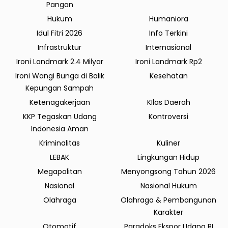
Pangan
Hukum
Humaniora
Idul Fitri 2026
Info Terkini
Infrastruktur
Internasional
Ironi Landmark 2.4 Milyar
Ironi Landmark Rp2
Ironi Wangi Bunga di Balik
Kesehatan
Kepungan Sampah
Ketenagakerjaan
KIlas Daerah
KKP Tegaskan Udang
Kontroversi
Indonesia Aman
Kriminalitas
Kuliner
LEBAK
Lingkungan Hidup
Megapolitan
Menyongsong Tahun 2026
Nasional
Nasional Hukum
Olahraga
Olahraga & Pembangunan
Karakter
Otomotif
Paradoks Ekspor Udang RI