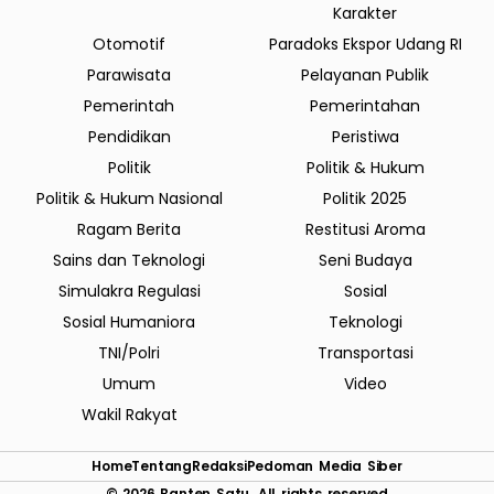
Karakter
Otomotif
Paradoks Ekspor Udang RI
Parawisata
Pelayanan Publik
Pemerintah
Pemerintahan
Pendidikan
Peristiwa
Politik
Politik & Hukum
Politik & Hukum Nasional
Politik 2025
Ragam Berita
Restitusi Aroma
Sains dan Teknologi
Seni Budaya
Simulakra Regulasi
Sosial
Sosial Humaniora
Teknologi
TNI/Polri
Transportasi
Umum
Video
Wakil Rakyat
Home
Tentang
Redaksi
Pedoman Media Siber
© 2026
Banten Satu
. All rights reserved