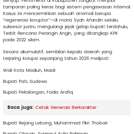
senyap. Fenomena di Kabupaten Langkat menjadi
tamparan paling keras bagi sistem pengawasan internal.
Kasus ini mencerminkan sebuah anomali berupa
“regenerasi koruptor”—di mana Syah Afandin selaku
suksesor justru mengulangi jejak gelap bupati terdahulu,
Terbit Rencana Perangin Angin, yang ditangkap KPK
pada 2022 silam.
Secara akumulatif, sembilan kepala daerah yang
terjaring korupsi sepanjang tahun 2026 meliputi:
Wali Kota Madiun, Maidi
Bupati Pati, Sudewo
Bupati Pekalongan, Fadia Arafiq
Baca juga:
Cetak Generasi Berkarakter
Bupati Rejang Lebong, Muhammad Fikri Thobari
Bupati Cilacap, Syamsul Aulia Rahman