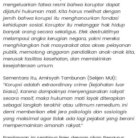
mengeluarkan fatwa resmi bahwa koruptor dapat
dijatuhi hukuman mati. Kita harus melihat dengan
jernih bahwa korupsi itu menghancurkan fondasi
kehidupan sosial. Koruptor itu melanggar hak hidup
banyak orang secara sekaligus. Efek destruktifnya
melampaui angka kerugian negara, yakni mereka
menghilangkan hak masyarakat atas akses pelayanan
publik, memotong anggaran pendidikan anak-anak kita,
merusak fasilitas kesehatan, dan memiskinkan
kesejahteraan umum.
Sementara itu, Amirsyah Tambunan (Sekjen MUI)
:
“Korupsi adalah extraordinary crime (kejahatan luar
biasa). Karena dampaknya menyengsarakan rakyat
secara masif, maka hukuman mati layak diterapkan
sebagai langkah terakhir atau ultimum remedium. Ini
demi memberikan efek jera psikologis dan sosiologis
yang maksimal agar tidak ada lagi pejabat yang berani
mempermainkan amanah rakyat.”
Pandangan ini sejatinya linier dengan sikap Pengurus