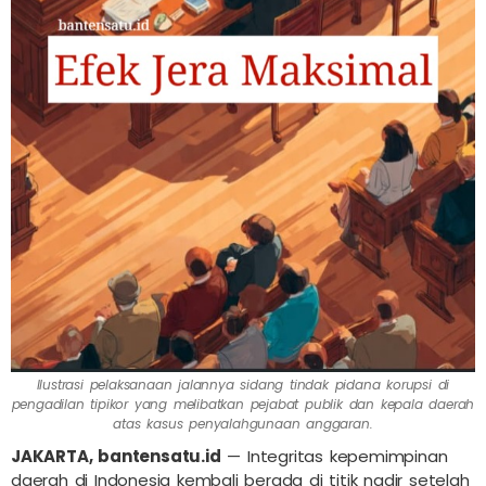
Ilustrasi pelaksanaan jalannya sidang tindak pidana korupsi di
pengadilan tipikor yang melibatkan pejabat publik dan kepala daerah
atas kasus penyalahgunaan anggaran.
JAKARTA, bantensatu.id
— Integritas kepemimpinan
daerah di Indonesia kembali berada di titik nadir setelah