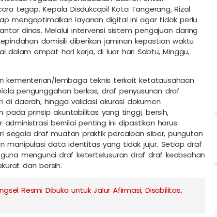
ara tegap. Kepala Disdukcapil Kota Tangerang, Rizal
p mengoptimalkan layanan digital ini agar tidak perlu
kantor dinas. Melalui intervensi sistem pengajuan daring
epindahan domisili diberikan jaminan kepastian waktu
 dalam empat hari kerja, di luar hari Sabtu, Minggu,
an kementerian/lembaga teknis terkait ketatausahaan
lola pengunggahan berkas, draf penyusunan draf
di daerah, hingga validasi akurasi dokumen
da prinsip akuntabilitas yang tinggi, bersih,
dministrasi bernilai penting ini dipastikan harus
ari segala draf muatan praktik percaloan siber, pungutan
manipulasi data identitas yang tidak jujur. Setiap draf
 guna mengunci draf ketertelusuran draf draf keabsahan
urat dan bersih.
gsel Resmi Dibuka untuk Jalur Afirmasi, Disabilitas,