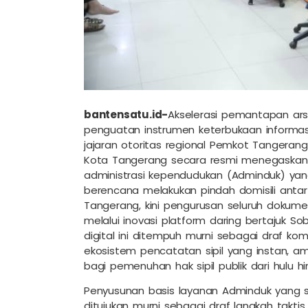
bantensatu.id-
Akselerasi pemantapan ar
penguatan instrumen keterbukaan informasi 
jajaran otoritas regional Pemkot Tangerang
Kota Tangerang secara resmi menegaska
administrasi kependudukan (Adminduk) yan
berencana melakukan pindah domisili anta
Tangerang, kini pengurusan seluruh dokume
melalui inovasi platform daring bertajuk S
digital ini ditempuh murni sebagai draf ko
ekosistem pencatatan sipil yang instan, am
bagi pemenuhan hak sipil publik dari hulu hin
Penyusunan basis layanan Adminduk yang so
ditujukan murni sebagai draf langkah taktis