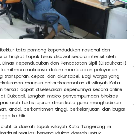
sitektur tata pamong kependudukan nasional dan
di tingkat tapak terus dikawal secara intensif oleh
. Dinas Kependudukan dan Pencatatan Sipil (Disdukcapil)
n komitmen makronya dalam memberikan pelayanan
g transparan, cepat, dan akuntabel. Bagi warga yang
r-kelurahan maupun antar-kecamatan di wilayah Kota
n terkait dapat diselesaikan sepenuhnya secara online
obat Dukcapil. Langkah makro penyempurnaan birokrasi
mpas arah taktis jajaran dinas kota guna menghadirkan
an, andal, berkomitmen tinggi, berkelanjutan, dan bugar
gga ke hilir.
lutif di daerah tapak wilayah Kota Tangerang ini
 institusi regulasi kependudukan daerah untuk