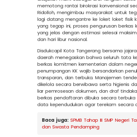
memotong rantai birokrasi konvensional sec
Ridolloh, mengimbau masyarakat untuk tega
lagi datang mengantre ke loket loket fisik 
yang tegap ini, proses pengurusan berkas k
yang jelas dengan estimasi selesai maksimal
dan hari libur nasional.
Disdukcapil Kota Tangerang bersama jajar
daerah menegaskan bahwa seluruh tata ke
berkas komitmen kementerian dalam negeri 
penumpangan KK wajib bersandarkan penuh pa
transparan, dan terbuka. Manajemen tender a
dikelola secara berwibawa serta higienis d
liar pemrosesan dokumen, dan draf tindakan 
berkas pendaftaran dibuka secara terbuka
data kependudukan agar terekam secara ak
Baca juga:
SPMB Tahap III SMP Negeri Tan
dan Swasta Pendamping