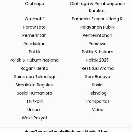
Olahraga
Olahraga & Pembangunan
Karakter
Otomotif
Paradoks Ekspor Udang RI
Parawisata
Pelayanan Publik
Pemerintah
Pemerintahan
Pendidikan
Peristiwa
Politik
Politik & Hukum
Politik & Hukum Nasional
Politik 2025
Ragam Berita
Restitusi Aroma
Sains dan Teknologi
Seni Budaya
Simulakra Regulasi
Sosial
Sosial Humaniora
Teknologi
TNI/Polri
Transportasi
Umum
Video
Wakil Rakyat
Home
Tentang
Redaksi
Pedoman Media Siber