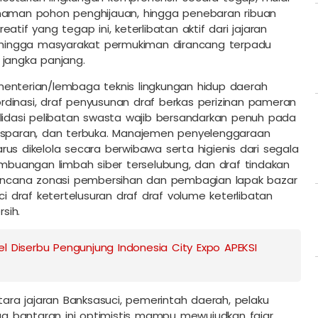
anaman pohon penghijauan, hingga penebaran ribuan
reatif yang tegap ini, keterlibatan aktif dari jajaran
m, hingga masyarakat permukiman dirancang terpadu
 jangka panjang.
menterian/lembaga teknis lingkungan hidup daerah
dinasi, draf penyusunan draf berkas perizinan pameran
alidasi pelibatan swasta wajib bersandarkan penuh pada
 transparan, dan terbuka. Manajemen penyelenggaraan
harus dikelola secara berwibawa serta higienis dari segala
embuangan limbah siber terselubung, dan draf tindakan
 rencana zonasi pembersihan dan pembagian lapak bazar
draf ketertelusuran draf draf volume keterlibatan
sih.
l Diserbu Pengunjung Indonesia City Expo APEKSI
tara jajaran Banksasuci, pemerintah daerah, pelaku
a bantaran ini optimistis mampu mewujudkan fajar