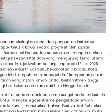
ahanan ekologi nasional dan penguatan instrumen
tapak terus dikawal secara progresif oleh jajaran
n. Banksasuci Foundation secara resmi mengumumkan
bertajuk Festival Kali Sabi yang mengusung tema utama
n akbar ini dijadwalkan berlangsung pada 12 Juli 2026
awasan industri Kali Sabi, Kecamatan Cibodas, Kota
ngan ini ditempuh murni sebagai draf kompas arah taktis
ran yang instan, aman, andal, berkomitmen tinggi,
gi hak kelestarian alam dari hulu hingga ke hilir.
lutif di daerah tapak bantaran sungai padat industri ini
s untuk mengikis egosentrisme pengelolaan limbah
, Ade Yunus, menuturkan bahwa Festival Kali Sabi akan
estarian lingkungan komprehensif secara tegap, mulai