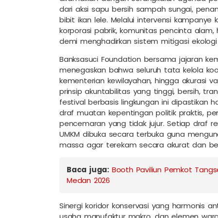
dari aksi sapu bersih sampah sungai, pen
bibit ikan lele. Melalui intervensi kampanye k
korporasi pabrik, komunitas pencinta ala
demi menghadirkan sistem mitigasi ekologi
Banksasuci Foundation bersama jajaran ke
menegaskan bahwa seluruh tata kelola koor
kementerian kewilayahan, hingga akurasi v
prinsip akuntabilitas yang tinggi, bersih,
festival berbasis lingkungan ini dipastikan 
draf muatan kepentingan politik praktis, p
pencemaran yang tidak jujur. Setiap draf
UMKM dibuka secara terbuka guna mengunci 
massa agar terekam secara akurat dan ber
Baca juga:
Booth Paviliun Pemkot Tangse
Medan 2026
Sinergi koridor konservasi yang harmonis an
usaha manufaktur makro, dan elemen warg