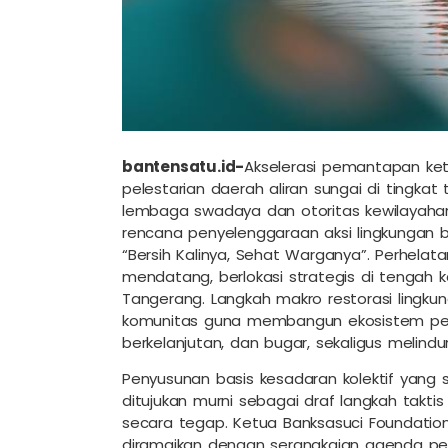
bantensatu.id-
Akselerasi pemantapan ket
pelestarian daerah aliran sungai di tingkat 
lembaga swadaya dan otoritas kewilayaha
rencana penyelenggaraan aksi lingkungan 
“Bersih Kalinya, Sehat Warganya”. Perhelata
mendatang, berlokasi strategis di tengah k
Tangerang. Langkah makro restorasi lingku
komunitas guna membangun ekosistem perai
berkelanjutan, dan bugar, sekaligus melindun
Penyusunan basis kesadaran kolektif yang so
ditujukan murni sebagai draf langkah takti
secara tegap. Ketua Banksasuci Foundation
diramaikan dengan serangkaian agenda pel