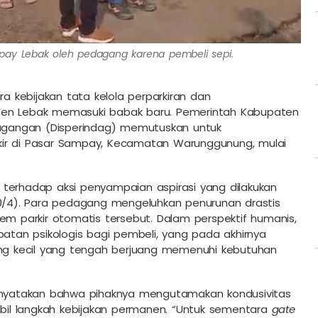
mpay Lebak oleh pedagang karena pembeli sepi.
a kebijakan tata kelola perparkiran dan
ten Lebak memasuki babak baru. Pemerintah Kabupaten
rdagangan (Disperindag) memutuskan untuk
ir di Pasar Sampay, Kecamatan Warunggunung, mulai
 terhadap aksi penyampaian aspirasi yang dilakukan
/4). Para pedagang mengeluhkan penurunan drastis
em parkir otomatis tersebut. Dalam perspektif humanis,
mbatan psikologis bagi pembeli, yang pada akhirnya
g kecil yang tengah berjuang memenuhi kebutuhan
menyatakan bahwa pihaknya mengutamakan kondusivitas
il langkah kebijakan permanen. “Untuk sementara
gate