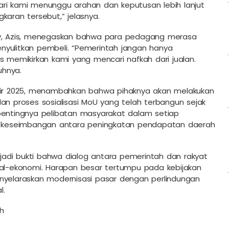
mbari kami menunggu arahan dan keputusan lebih lanjut
karan tersebut,” jelasnya.
, Azis, menegaskan bahwa para pedagang merasa
nyulitkan pembeli. “Pemerintah jangan hanya
s memikirkan kami yang mencari nafkah dari jualan.
uhnya.
khir 2025, menambahkan bahwa pihaknya akan melakukan
an proses sosialisasi MoU yang telah terbangun sejak
 pentingnya pelibatan masyarakat dalam setiap
ta keseimbangan antara peningkatan pendapatan daerah
adi bukti bahwa dialog antara pemerintah dan rakyat
ial-ekonomi. Harapan besar tertumpu pada kebijakan
elaraskan modernisasi pasar dengan perlindungan
l.
h