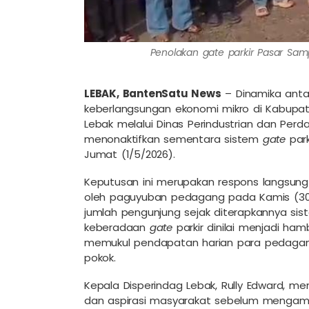
Penolakan gate parkir Pasar Sa
LEBAK, BantenSatu News
– Dinamika antar
keberlangsungan ekonomi mikro di Kabupa
Lebak melalui Dinas Perindustrian dan Pe
menonaktifkan sementara sistem
gate
park
Jumat (1/5/2026).
Keputusan ini merupakan respons langsung
oleh paguyuban pedagang pada Kamis (30
jumlah pengunjung sejak diterapkannya sist
keberadaan
gate
parkir dinilai menjadi ha
memukul pendapatan harian para pedagan
pokok.
Kepala Disperindag Lebak, Rully Edward, 
dan aspirasi masyarakat sebelum mengamb