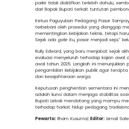
parkir tidak diaktifkan terlebih dahulu, se
dari Bapak Bupati terkait tuntutan pembong
Ketua Paguyuban Pedagang Pasar Sampay
terbebani oleh prosedur yang dianggap me
mementingkan kebijakan teknis, tetapi haru
Sejak ada
gate
itu, pasar menjadi sepi,” kel
Rully Edward, yang baru menjabat sejak a
evaluasi menyeluruh terhadap kajian awal d
awal tahun 2025. Langkah ini menunjukkan
pengambilan kebijakan publik agar tercip
dan kesejahteraan warga.
Keputusan penghentian sementara ini menj
adalah kunci dalam menjaga stabilitas sos
Bupati Lebak mendatang yang mampu meny
terhadap harkat hidup pedagang tradisiona
Pewarta:
Ilham Kusuma|
Editor:
Ismail Sale