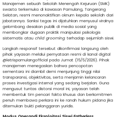
Manajemen sebuah Sekolah Menengah Kejuruan (SMK)
swasta terkemuka di kawasan Pamulang, Tangerang
Selatan, resmi menonaktifkan oknum kepala sekolah dari
jabatannya. Sanksi tegas ini dijatuhkan menyusul viralnya
gelombang desakan publik di media sosial yang
membongkar dugaan praktik manipulasi psikologis
sistematis atau
child grooming
terhadap sejumlah siswi.
Langkah responsif tersebut dikonfirmasi langsung oleh
pihak yayasan melalui pernyataan resmi di kanal digital
@letrispamulangofficial pada Jumat (15/5/2026). Pihak
manajemen menegaskan bahwa pencopotan
sementara ini diambil demi menjunjung tinggi nilai
transparansi, objektivitas, serta menjamin kelancaran
proses investigasi internal yang sedang berjalan. Guna
mengusut tuntas distorsi moral ini, yayasan telah
membentuk tim pencari fakta khusus dan berkomitmen
penuh membawa perkara ini ke ranah hukum pidana jika
ditemukan bukti pelanggaran yuridis.
Modus Operandi Eksploitasi Siswi
Fatherless