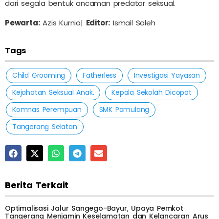
dari segala bentuk ancaman predator seksual.
Pewarta:
Azis Kurnia|
Editor:
Ismail Saleh
Tags
Child Grooming
Fatherless
Investigasi Yayasan
Kejahatan Seksual Anak.
Kepala Sekolah Dicopot
Komnas Perempuan
SMK Pamulang
Tangerang Selatan
Berita Terkait
Optimalisasi Jalur Sangego-Bayur, Upaya Pemkot
Tangerang Menjamin Keselamatan dan Kelancaran Arus