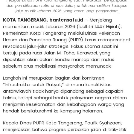
Petugas Dinas PUPR Kota Tangerang saat melakukan pengaspalan
dan pemeliharaan rutin di ruas Jalan, untuk memastikan kesiapan
jalur mudik Lebaran 2026 yang aman bagi pengendara.
KOTA TANGERANG, bantensatu.id
– Menjelang
momentum mudik Lebaran 2026 (Idulfitri 1447 Hijriah),
Pemerintah Kota Tangerang melalui Dinas Pekerjaan
Umum dan Penataan Ruang (PUPR) terus mempercepat
revitalisasi jalur-jalur strategis. Fokus utama saat ini
tertuju pada ruas Jalan M. Toha, Karawaci, yang
dipastikan akan dalam kondisi mantap dan mulus
sebelum arus mobilisasi masyarakat memuncak.
Langkah ini merupakan bagian dari komitmen
“Infrastruktur untuk Rakyat,” di mana konektivitas
antarwilayah tidak hanya dipandang sebagai capaian
teknis, tetapi sebagai bentuk pelayanan negara dalam
menjamin keselamatan dan kebahagiaan warga yang
hendak bersilaturahmi ke kampung halaman.
Kepala Dinas PUPR Kota Tangerang, Taufik Syahzaeni,
menjelaskan bahwa progres perbaikan jalan di titik-titik