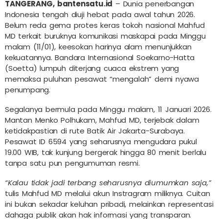
TANGERANG, bantensatu.id
– Dunia penerbangan
Indonesia tengah diuji hebat pada awal tahun 2026.
Belum reda gema protes keras tokoh nasional Mahfud
MD terkait buruknya komunikasi maskapai pada Minggu
malam (11/01), keesokan harinya alam menunjukkan
kekuatannya. Bandara Internasional Soekarno-Hatta
(Soetta) lumpuh diterjang cuaca ekstrem yang
memaksa puluhan pesawat “mengalah” demi nyawa
penumpang.
Segalanya bermula pada Minggu malam, 11 Januari 2026.
Mantan Menko Polhukam, Mahfud MD, terjebak dalam
ketidakpastian di rute Batik Air Jakarta-Surabaya.
Pesawat ID 6594 yang seharusnya mengudara pukul
19.00 WIB, tak kunjung bergerak hingga 80 menit berlalu
tanpa satu pun pengumuman resmi.
“Kalau tidak jadi terbang seharusnya diumumkan saja,”
tulis Mahfud MD melalui akun Instragram miliknya. Cuitan
ini bukan sekadar keluhan pribadi, melainkan representasi
dahaga publik akan hak informasi yang transparan.