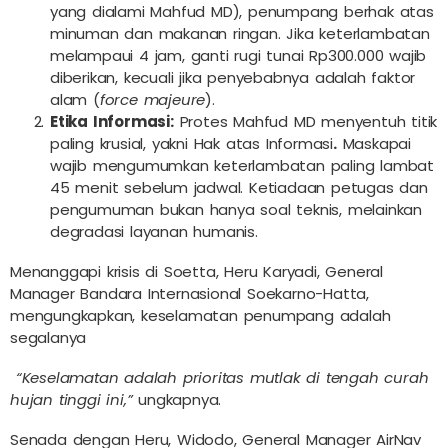
yang dialami Mahfud MD), penumpang berhak atas
minuman dan makanan ringan. Jika keterlambatan
melampaui 4 jam, ganti rugi tunai Rp300.000 wajib
diberikan, kecuali jika penyebabnya adalah faktor
alam (
force majeure
).
Etika Informasi:
Protes Mahfud MD menyentuh titik
paling krusial, yakni Hak atas Informasi
.
Maskapai
wajib mengumumkan keterlambatan paling lambat
45 menit sebelum jadwal. Ketiadaan petugas dan
pengumuman bukan hanya soal teknis, melainkan
degradasi layanan humanis.
Menanggapi krisis di Soetta, Heru Karyadi, General
Manager Bandara Internasional Soekarno-Hatta,
mengungkapkan, keselamatan penumpang adalah
segalanya
“Keselamatan adalah prioritas mutlak di tengah curah
hujan tinggi ini,”
ungkapnya.
Senada dengan Heru, Widodo, General Manager AirNav