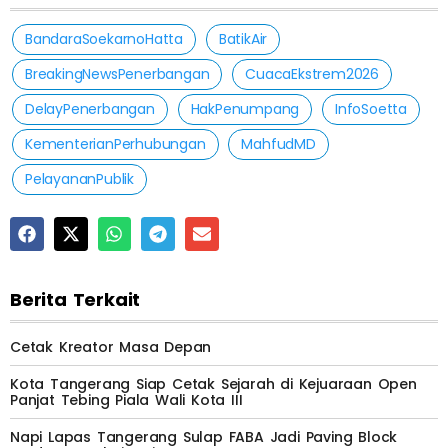
BandaraSoekarnoHatta
BatikAir
BreakingNewsPenerbangan
CuacaEkstrem2026
DelayPenerbangan
HakPenumpang
InfoSoetta
KementerianPerhubungan
MahfudMD
PelayananPublik
Berita Terkait
Cetak Kreator Masa Depan
Kota Tangerang Siap Cetak Sejarah di Kejuaraan Open
Panjat Tebing Piala Wali Kota III
Napi Lapas Tangerang Sulap FABA Jadi Paving Block