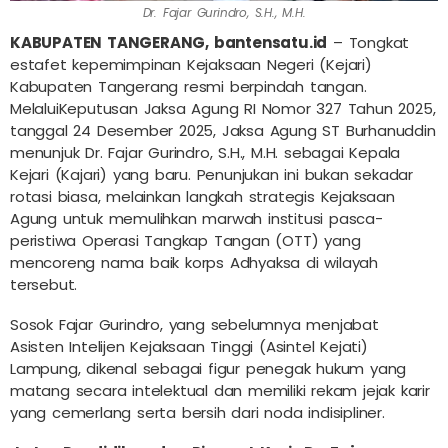
Dr. Fajar Gurindro, S.H., M.H.
KABUPATEN TANGERANG, bantensatu.id
– Tongkat
estafet kepemimpinan Kejaksaan Negeri (Kejari)
Kabupaten Tangerang resmi berpindah tangan.
Melalui
Keputusan Jaksa Agung RI Nomor 327 Tahun 2025,
tanggal 24 Desember 2025, Jaksa Agung ST Burhanuddin
menunjuk Dr. Fajar Gurindro, S.H., M.H. sebagai Kepala
Kejari (Kajari) yang baru.
Penunjukan ini bukan sekadar
rotasi biasa, melainkan langkah strategis Kejaksaan
Agung untuk memulihkan marwah institusi pasca-
peristiwa Operasi Tangkap Tangan (OTT) yang
mencoreng nama baik korps Adhyaksa di wilayah
tersebut.
Sosok Fajar Gurindro, yang sebelumnya menjabat
Asisten Intelijen Kejaksaan Tinggi (Asintel Kejati)
Lampung, dikenal sebagai figur penegak hukum yang
matang secara intelektual dan memiliki rekam jejak karir
yang cemerlang serta bersih dari noda indisipliner.