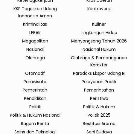
Ketenagakerjaan
KIlas Daerah
KKP Tegaskan Udang
Kontroversi
Indonesia Aman
Kriminalitas
Kuliner
LEBAK
Lingkungan Hidup
Megapolitan
Menyongsong Tahun 2026
Nasional
Nasional Hukum
Olahraga
Olahraga & Pembangunan
Karakter
Otomotif
Paradoks Ekspor Udang RI
Parawisata
Pelayanan Publik
Pemerintah
Pemerintahan
Pendidikan
Peristiwa
Politik
Politik & Hukum
Politik & Hukum Nasional
Politik 2025
Ragam Berita
Restitusi Aroma
Sains dan Teknologi
Seni Budaya