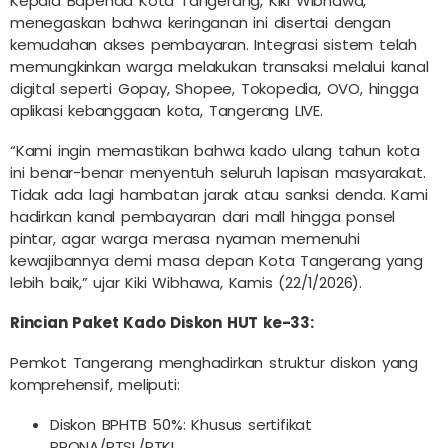
Kepala Bapenda Kota Tangerang, Kiki Wibhawa,
menegaskan bahwa keringanan ini disertai dengan
kemudahan akses pembayaran. Integrasi sistem telah
memungkinkan warga melakukan transaksi melalui kanal
digital seperti Gopay, Shopee, Tokopedia, OVO, hingga
aplikasi kebanggaan kota, Tangerang LIVE.
“Kami ingin memastikan bahwa kado ulang tahun kota
ini benar-benar menyentuh seluruh lapisan masyarakat.
Tidak ada lagi hambatan jarak atau sanksi denda. Kami
hadirkan kanal pembayaran dari mall hingga ponsel
pintar, agar warga merasa nyaman memenuhi
kewajibannya demi masa depan Kota Tangerang yang
lebih baik,” ujar Kiki Wibhawa, Kamis (22/1/2026).
Rincian Paket Kado Diskon HUT ke-33:
Pemkot Tangerang menghadirkan struktur diskon yang
komprehensif, meliputi:
Diskon BPHTB 50%: Khusus sertifikat
PRONA/PTSL/PTKL.