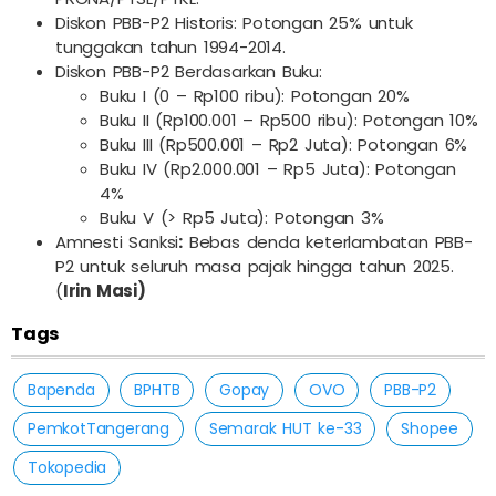
Diskon PBB-P2 Historis: Potongan 25% untuk
tunggakan tahun 1994-2014.
Diskon PBB-P2 Berdasarkan Buku:
Buku I (0 – Rp100 ribu): Potongan 20%
Buku II (Rp100.001 – Rp500 ribu): Potongan 10%
Buku III (Rp500.001 – Rp2 Juta): Potongan 6%
Buku IV (Rp2.000.001 – Rp5 Juta): Potongan
4%
Buku V (> Rp5 Juta): Potongan 3%
Amnesti Sanksi
:
Bebas denda keterlambatan PBB-
P2 untuk seluruh masa pajak hingga tahun 2025.
(
Irin Masi)
Tags
Bapenda
BPHTB
Gopay
OVO
PBB-P2
PemkotTangerang
Semarak HUT ke-33
Shopee
Tokopedia