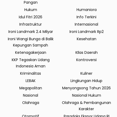
Pangan
Hukum
Humaniora
Idul Fitri 2026
Info Terkini
Infrastruktur
Internasional
Ironi Landmark 2.4 Milyar
Ironi Landmark Rp2
Ironi Wangi Bunga di Balik
Kesehatan
Kepungan Sampah
Ketenagakerjaan
KIlas Daerah
KKP Tegaskan Udang
Kontroversi
Indonesia Aman
Kriminalitas
Kuliner
LEBAK
Lingkungan Hidup
Megapolitan
Menyongsong Tahun 2026
Nasional
Nasional Hukum
Olahraga
Olahraga & Pembangunan
Karakter
Otomotif
Paradoks Ekspor Udang RI