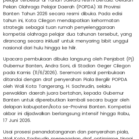
Pekan Olahraga Pelajar Daerah (POPDA) XII Provinsi
Banten Tahun 2026 secara resmi dibuka. Pada edisi
tahun ini, Kota Cilegon mendapatkan kehormatan
strategis sebagai tuan rumah penyelenggaraan
kompetisi olahraga pelajar dua tahunan tersebut, yang
dirancang secara inklusif untuk menyaring bibit unggul
nasional dari hulu hingga ke hilir.
Upacara pembukaan dibuka langsung oleh Penjabat (Pj)
Gubernur Banten, Andra Soni, di Stadion Geger Cilegon
pada Kamis (11/6/2026). Seremoni sakral pembukaan
ditandai dengan draf penyerahan Piala Bergilir POPDA
oleh Wali Kota Tangerang, H. Sachrudin, selaku
perwakilan daerah juara bertahan, kepada Gubernur
Banten untuk diperebutkan kembali secara bugar oleh
delapan kabupaten/kota se-Provinsi Banten. Kompetisi
akbar ini dijadwalkan berlangsung intensif hingga Rabu,
17 Juni 2026.
Usai prosesi penandatanganan dan penyerahan piala,
Wali Kota Sachrudin menegaskan draf optimisme tinggi