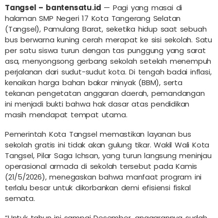
Tangsel – bantensatu.id
— Pagi yang masai di
halaman SMP Negeri 17 Kota Tangerang Selatan
(Tangsel), Pamulang Barat, seketika hidup saat sebuah
bus berwarna kuning cerah merapat ke sisi sekolah. Satu
per satu siswa turun dengan tas punggung yang sarat
asa, menyongsong gerbang sekolah setelah menempuh
perjalanan dari sudut-sudut kota. Di tengah badai inflasi,
kenaikan harga bahan bakar minyak (BBM), serta
tekanan pengetatan anggaran daerah, pemandangan
ini menjadi bukti bahwa hak dasar atas pendidikan
masih mendapat tempat utama.
Pemerintah Kota Tangsel memastikan layanan bus
sekolah gratis ini tidak akan gulung tikar. Wakil Wali Kota
Tangsel, Pilar Saga Ichsan, yang turun langsung meninjau
operasional armada di sekolah tersebut pada Kamis
(21/5/2026), menegaskan bahwa manfaat program ini
terlalu besar untuk dikorbankan demi efisiensi fiskal
semata.
“Untuk tahun ini sampai Desember, anggarannya sudah