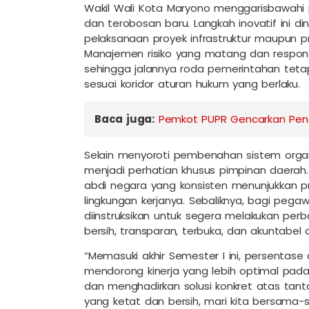
Wakil Wali Kota Maryono menggarisbawahi 
dan terobosan baru. Langkah inovatif ini din
pelaksanaan proyek infrastruktur maupun p
Manajemen risiko yang matang dan respon
sehingga jalannya roda pemerintahan tetap 
sesuai koridor aturan hukum yang berlaku.
Baca juga:
Pemkot PUPR Gencarkan Peng
Selain menyoroti pembenahan sistem organis
menjadi perhatian khusus pimpinan daerah
abdi negara yang konsisten menunjukkan pr
lingkungan kerjanya. Sebaliknya, bagi peg
diinstruksikan untuk segera melakukan pe
bersih, transparan, terbuka, dan akuntabel 
“Memasuki akhir Semester I ini, persentase
mendorong kinerja yang lebih optimal pada S
dan menghadirkan solusi konkret atas ta
yang ketat dan bersih, mari kita bersama