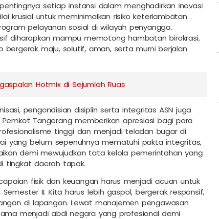
pentingnya setiap instansi dalam menghadirkan inovasi
ilai krusial untuk meminimalkan risiko keterlambatan
rogram pelayanan sosial di wilayah penyangga.
sif diharapkan mampu memotong hambatan birokrasi,
bergerak maju, solutif, aman, serta murni berjalan
aspalan Hotmix di Sejumlah Ruas
asi, pengondisian disiplin serta integritas ASN juga
. Pemkot Tangerang memberikan apresiasi bagi para
ofesionalisme tinggi dan menjadi teladan bugar di
awai yang belum sepenuhnya mematuhi pakta integritas,
rbaikan demi mewujudkan tata kelola pemerintahan yang
di tingkat daerah tapak.
 capaian fisik dan keuangan harus menjadi acuan untuk
emester II. Kita harus lebih gaspol, bergerak responsif,
ntangan di lapangan. Lewat manajemen pengawasan
-sama menjadi abdi negara yang profesional demi