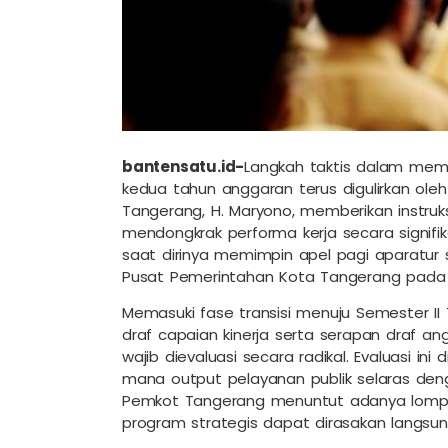
bantensatu.id-
Langkah taktis dalam mem
kedua tahun anggaran terus digulirkan ole
Tangerang, H. Maryono, memberikan instruks
mendongkrak performa kerja secara signifi
saat dirinya memimpin apel pagi aparatur 
Pusat Pemerintahan Kota Tangerang pada S
Memasuki fase transisi menuju Semester I
draf capaian kinerja serta serapan draf an
wajib dievaluasi secara radikal. Evaluasi i
mana output pelayanan publik selaras de
Pemkot Tangerang menuntut adanya lompatan
program strategis dapat dirasakan langsu