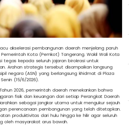
acu akselerasi pembangunan daerah menjelang paruh
h Pemerintah Kota (Pemkot) Tangerang. Wakil Wali Kota
i tegas kepada seluruh jajaran birokrasi untuk
kan. Arahan strategis tersebut disampaikan langsung
sipil negara (ASN) yang berlangsung khidmat di Plaza
enin (15/6/2026).
I Tahun 2026, pemerintah daerah menekankan bahwa
ggaran fisik dan keuangan dari setiap Perangkat Daerah
ni diarahkan sebagai jangkar utama untuk mengukur sejauh
ngan perencanaan pembangunan yang telah ditetapkan.
 produktivitas dari hulu hingga ke hilir agar seluruh
ng oleh masyarakat arus bawah.