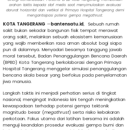
arahan taktis kepada staf medis saat menyimulasikan evakuasi
darurat horizontal dan vertikal di Primaya Hospital Tangerang demi
mengantisipasi potensi gempa megathrust.
KOTA TANGERANG
—
bantensatu.id
, Sebuah rumah
sakit bukan sekadar bangunan fisik tempat merawat
orang sakit, melainkan sebuah ekosistem kemanusiaan
yang wajib memberikan rasa aman absolut bagi siapa
pun di dalamnya. Menyadari besarnya tanggung jawab
moral tersebut, Badan Penanggulangan Bencana Daerah
(BPBD) Kota Tangerang berkolaborasi dengan Primaya
Hospital Tangerang menggelar simulasi penanggulangan
bencana skala besar yang berfokus pada penyelamatan
jiwa manusia.
Langkah taktis ini menjadi perhatian serius di tingkat
nasional, mengingat Indonesia kini tengah meningkatkan
kewaspadaan terhadap potensi gempa tektonik
magnitudo besar (
megathrust
) serta risiko kebakaran
perkotaan. Fokus utama dari latihan bersama ini adalah
menguji keandalan prosedur evakuasi gempa bumi dan