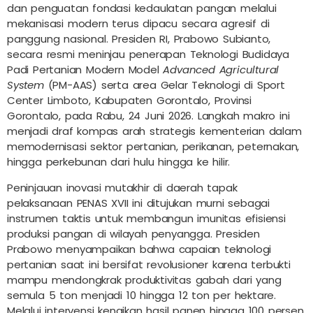
dan penguatan fondasi kedaulatan pangan melalui
mekanisasi modern terus dipacu secara agresif di
panggung nasional. Presiden RI, Prabowo Subianto,
secara resmi meninjau penerapan Teknologi Budidaya
Padi Pertanian Modern Model
Advanced Agricultural
System
(PM-AAS) serta area Gelar Teknologi di Sport
Center Limboto, Kabupaten Gorontalo, Provinsi
Gorontalo, pada Rabu, 24 Juni 2026. Langkah makro ini
menjadi draf kompas arah strategis kementerian dalam
memodernisasi sektor pertanian, perikanan, peternakan,
hingga perkebunan dari hulu hingga ke hilir.
Peninjauan inovasi mutakhir di daerah tapak
pelaksanaan PENAS XVII ini ditujukan murni sebagai
instrumen taktis untuk membangun imunitas efisiensi
produksi pangan di wilayah penyangga. Presiden
Prabowo menyampaikan bahwa capaian teknologi
pertanian saat ini bersifat revolusioner karena terbukti
mampu mendongkrak produktivitas gabah dari yang
semula 5 ton menjadi 10 hingga 12 ton per hektare.
Melalui intervensi kenaikan hasil panen hingga 100 persen